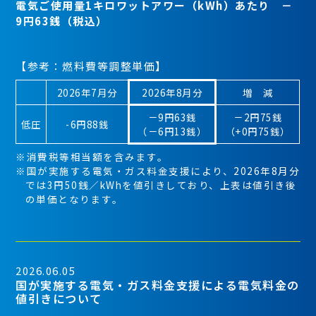
電気ご使用量1キロワットアワー（kWh）あたり －
9円63銭（税込）
【参考：燃料費等調整単価】
2026年7月分
2026年8月分
増 減
－9円63銭
－2円75銭
低圧
-6円88銭
（－6円13銭）
（+0円75銭）
※消費税等相当額を含みます。
※国が実施する電気・ガス料金支援により、2026年8月分
では3円50銭／kWhを値引きしており、上表は値引き後
の単価となります。
2026.06.05
国が実施する電気・ガス料金支援による電気料金の
値引きについて