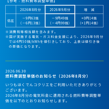
【参考：燃料費等調整単価】
2026年8月分
2026年9月分
増 減
－9円63銭
－9円49銭
+0円14銭
低圧
（－6円13銭）
（－4円99銭）
（+1円14銭）
※消費税等相当額を含みます。
※国が実施する電気・ガス料金支援により、2026年9月分
では4円50銭/kWhを値引きしており、上表は値引き後
の単価となります。
2026.06.30
燃料費調整単価のお知らせ（2026年8月分）
いつもほくでんコクリエをご利用いただきありがとう
ございます。
2026年8月分の電気料金に適用される燃料費等調整単
価を以下のとおりお知らせします。