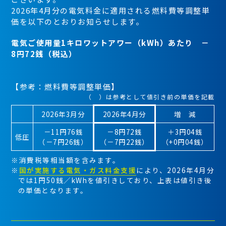
2026年4月分の電気料金に適用される燃料費等調整単
価を以下のとおりお知らせします。
電気ご使用量1キロワットアワー（kWh）あたり －
8円72銭（税込）
【参考：燃料費等調整単価】
（ ）は参考として値引き前の単価を記載
2026年3月分
2026年4月分
増 減
－11円76銭
－8円72銭
＋3円04銭
低圧
（－7円26銭）
（－7円22銭）
（+0円04銭）
※消費税等相当額を含みます。
※
国が実施する電気・ガス料金支援
により、2026年4月分
では1円50銭／kWhを値引きしており、上表は値引き後
の単価となります。