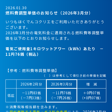
2026.01.30
燃料費調整単価のお知らせ（2026年3月分）
いつもほくでんコクリエをご利用いただきありがとう
ございます。
2026年3月分の電気料金に適用される燃料費等調整単
価を以下のとおりお知らせします。
電気ご使用量1キロワットアワー（kWh）あたり －
11円76銭（税込）
【参考：燃料費等調整単価】
（ ）は参考として値引き前の単価を記載
2026年2月分
2026年3月分
増 減
－11円83銭
－11円76銭
＋0円07銭
低圧
（－7円33銭）
（－7円26銭）
（+0円07銭）
※消費税等相当額を含みます。
※
国が実施する電気・ガス料金支援
により、2026年3月分