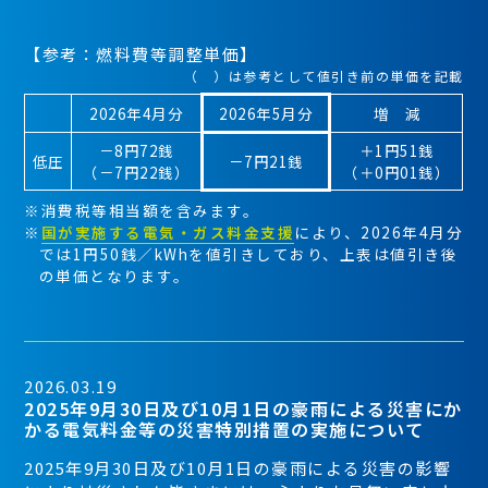
【参考：燃料費等調整単価】
（ ）は参考として値引き前の単価を記載
2026年4月分
2026年5月分
増 減
－8円72銭
＋1円51銭
低圧
－7円21銭
（－7円22銭）
（＋0円01銭）
※消費税等相当額を含みます。
※
国が実施する電気・ガス料金支援
により、2026年4月分
では1円50銭／kWhを値引きしており、上表は値引き後
の単価となります。
2026.03.19
2025年9月30日及び10月1日の豪雨による災害にか
かる電気料金等の災害特別措置の実施について
2025年9月30日及び10月1日の豪雨による災害の影響